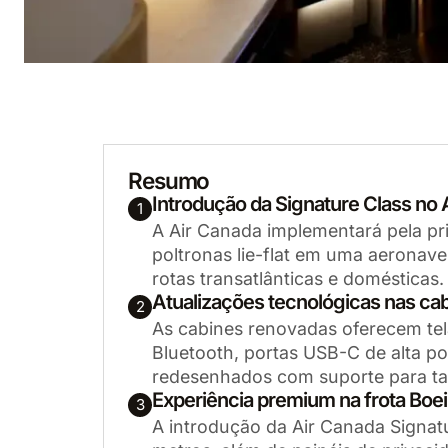
Resumo
Introdução da Signature Class no
1
A Air Canada implementará pela pr
poltronas lie-flat em uma aeronav
rotas transatlânticas e domésticas.
Atualizações tecnológicas nas ca
2
As cabines renovadas oferecem te
Bluetooth, portas USB-C de alta p
redesenhados com suporte para ta
Experiência premium na frota Boe
3
A introdução da Air Canada Signat