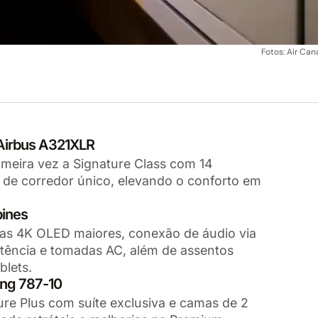
Fotos: Air Ca
 Airbus A321XLR
imeira vez a Signature Class com 14
e de corredor único, elevando o conforto em
bines
las 4K OLED maiores, conexão de áudio via
otência e tomadas AC, além de assentos
blets.
ing 787-10
ure Plus com suíte exclusiva e camas de 2