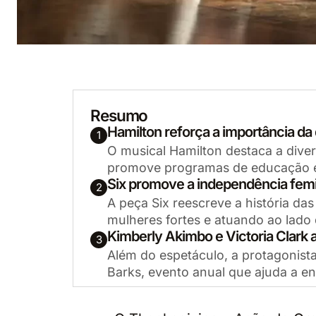
Resumo
Hamilton reforça a importância da d
1
O musical Hamilton destaca a dive
promove programas de educação e
Six promove a independência fem
2
A peça Six reescreve a história da
mulheres fortes e atuando ao lado
Kimberly Akimbo e Victoria Clark
3
Além do espetáculo, a protagonista
Barks, evento anual que ajuda a en