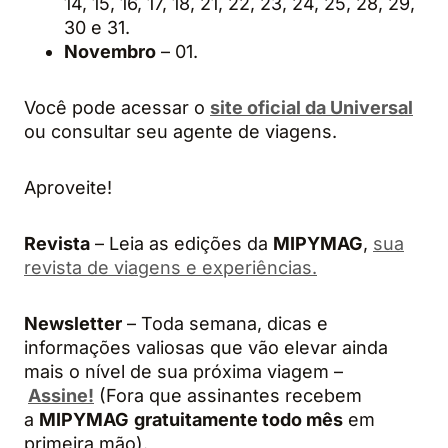
14, 15, 16, 17, 18, 21, 22, 23, 24, 25, 28, 29,
30 e 31.
Novembro
– 01.
Você pode acessar o
site oficial da Universal
ou consultar seu agente de viagens.
Aproveite!
Revista
– Leia as edições da
MIPYMAG
,
sua
revista de viagens e experiências.
Newsletter
– Toda semana, dicas e
informações valiosas que vão elevar ainda
mais o nível de sua próxima viagem –
Assine!
(Fora que assinantes recebem
a
MIPYMAG
gratuitamente todo mês
em
primeira mão).