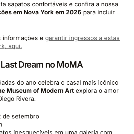
ta sapatos confortáveis e confira a nossa
ções em Nova York em 2026
para incluir
s informações e
garantir ingressos a estas
k, aqui.
he Last Dream no MoMA
das do ano celebra o casal mais icônico
he Museum of Modern Art
explora o amor
Diego Rivera.
2 de setembro
n
ratos inesquecíveis em uma galeria com