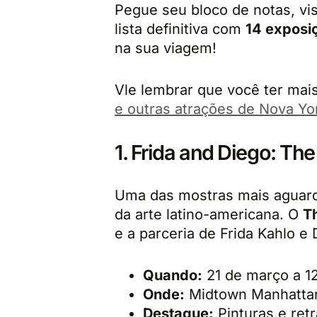
Pegue seu bloco de notas, vis
lista definitiva com
14 exposi
na sua viagem!
Vle lembrar que você ter mai
e outras atrações de Nova Yor
1. Frida and Diego: T
Uma das mostras mais aguarda
da arte latino-americana. O
T
e a parceria de Frida Kahlo e 
Quando:
21 de março a 1
Onde:
Midtown Manhatta
Destaque:
Pinturas e ret