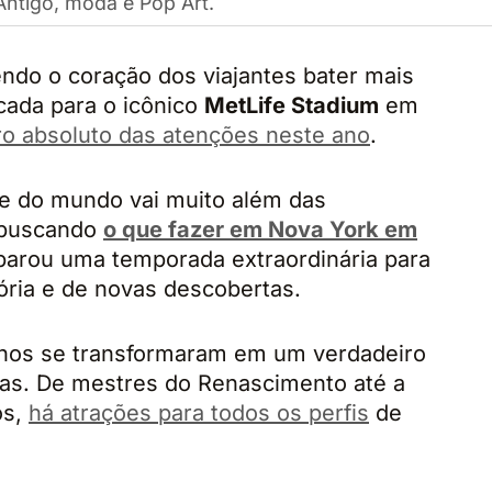
Antigo, moda e Pop Art.
ndo o coração dos viajantes bater mais
cada para o icônico
MetLife Stadium
em
ro absoluto das atenções neste ano
.
te do mundo vai muito além das
 buscando
o que fazer em Nova York em
eparou uma temporada extraordinária para
ória e de novas descobertas.
uinos se transformaram em um verdadeiro
vas. De mestres do Renascimento até a
os,
há atrações para todos os perfis
de