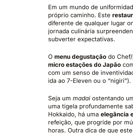
Em um mundo de uniformidad
próprio caminho. Este
restau
diferente de qualquer lugar 
jornada culinária surpreenden
subverter expectativas.
O
menu degustação
do Chef/
micro estações do Japão
com 
com um senso de inventividad
ida ao 7-Eleven ou o “nigiri”).
Seja um
madai
ostentando uma
uma tigela profundamente s
Hokkaido, há uma
elegância 
refeição, que progride por mú
horas. Outra dica de que este 