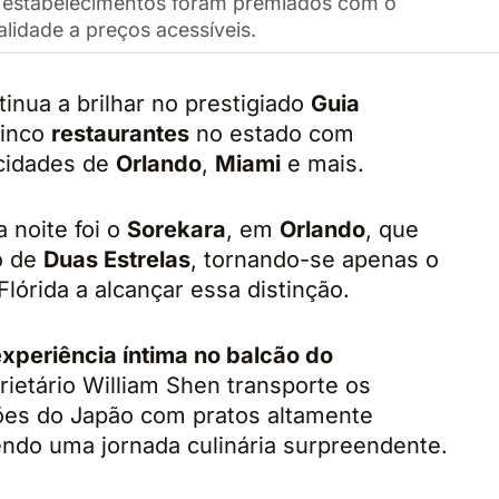
s estabelecimentos foram premiados com o
lidade a preços acessíveis.
inua a brilhar no prestigiado
Guia
cinco
restaurantes
no estado com
 cidades de
Orlando
,
Miami
e mais.
 noite foi o
Sorekara
, em
Orlando
, que
o de
Duas Estrelas
, tornando-se apenas o
órida a alcançar essa distinção.
xperiência íntima no balcão do
ietário William Shen transporte os
ões do Japão com pratos altamente
cendo uma jornada culinária surpreendente.