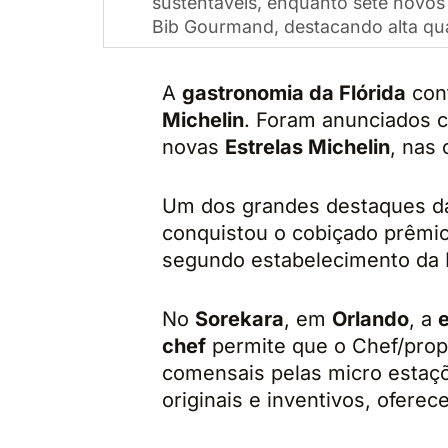
sustentáveis, enquanto sete novo
Bib Gourmand, destacando alta qua
A
gastronomia da Flórida
cont
Michelin
. Foram anunciados 
novas
Estrelas Michelin
, nas
Um dos grandes destaques da
conquistou o cobiçado prêmi
segundo estabelecimento da Fl
No
Sorekara
, em
Orlando
, a
e
chef
permite que o Chef/propr
comensais pelas micro estaç
originais e inventivos, ofere