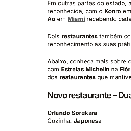
Em outras partes do estado, 
reconhecida, com o
Konro
e
Ao
em
Miami
recebendo cada
Dois
restaurantes
também co
reconhecimento às suas práti
Abaixo, conheça mais sobre 
com
Estrelas Michelin
na
Flór
dos
restaurantes
que mantive
Novo restaurante – Dua
Orlando
Sorekara
Cozinha:
Japonesa