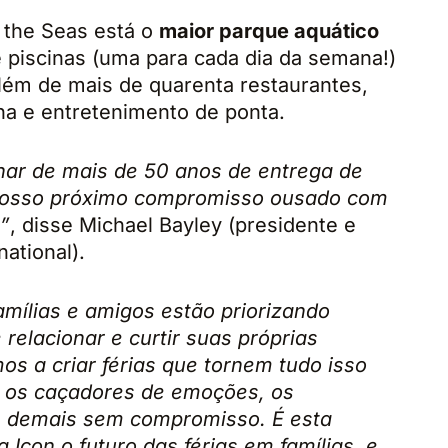
f the Seas está o
maior parque aquático
 piscinas (uma para cada dia da semana!)
 Além de mais de quarenta restaurantes,
na e entretenimento de ponta.
inar de mais de 50 anos de entrega de
nosso próximo compromisso ousado com
”
, disse Michael Bayley (presidente e
ational).
amílias e amigos estão priorizando
relacionar e curtir suas próprias
s a criar férias que tornem tudo isso
a os caçadores de emoções, os
os demais sem compromisso. É esta
 Icon o futuro das férias em famílias, e