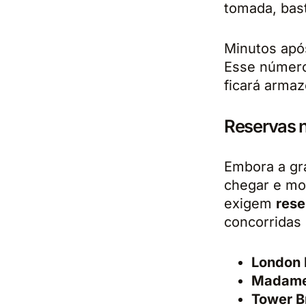
tomada, bast
Minutos apó
Esse número
ficará armaz
Reservas 
Embora a gr
chegar e mos
exigem
rese
concorridas
London 
Madame
Tower B