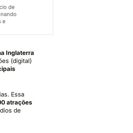
cio de
ionando
s e
a Inglaterra
es (digital)
cipais
ias. Essa
00 atrações
ádios de