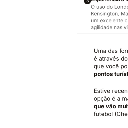
3
O uso do Londo
Kensington, Ma
um excelente cu
agilidade nas vi
Uma das for
é através d
que você po
pontos turís
Estive recen
opção é a m
que vão mui
futebol (Ch