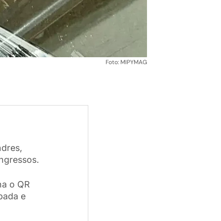
Foto: MIPYMAG
ndres,
ingressos.
na o QR
pada e