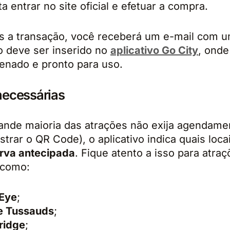
a entrar no site oficial e efetuar a compra.
s a transação, você receberá um e-mail com u
 deve ser inserido no
aplicativo Go City
, onde
enado e pronto para uso.
necessárias
ande maioria das atrações não exija agendame
trar o QR Code), o aplicativo indica quais loca
rva antecipada
. Fique atento a isso para atra
 como:
Eye
;
 Tussauds
;
ridge
;