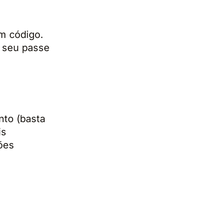
m código.
 seu passe
nto (basta
is
ções