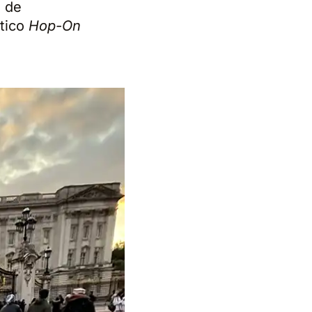
s de
stico
Hop-On