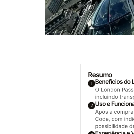
Resumo
Benefícios do
1
O London Pass 
incluindo trans
Uso e Funcion
2
Após a compra,
Code, com indi
possibilidade d
Experiência e 