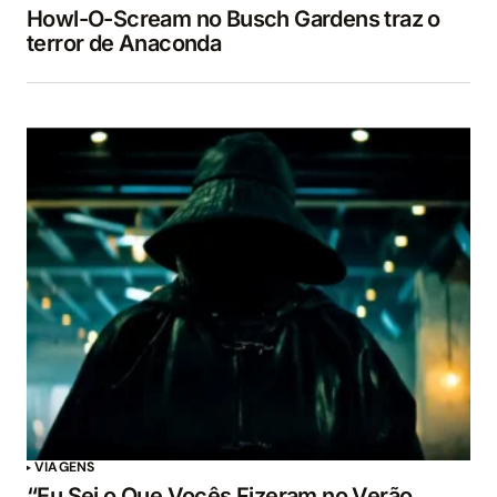
Howl-O-Scream no Busch Gardens traz o
terror de Anaconda
VIAGENS
“Eu Sei o Que Vocês Fizeram no Verão