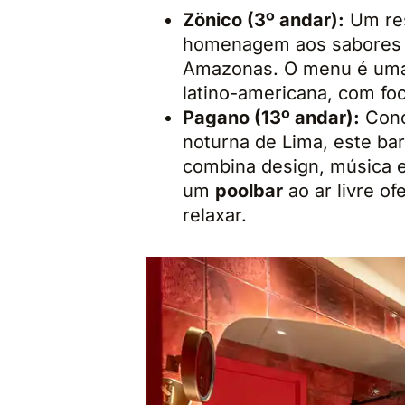
Zönico (3º andar):
Um res
homenagem aos sabores d
Amazonas. O menu é uma 
latino-americana, com fo
Pagano (13º andar):
Conc
noturna de Lima, este bar
combina design, música e
um
poolbar
ao ar livre o
relaxar.