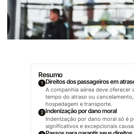
Resumo
Direitos dos passageiros em atra
1
A companhia aérea deve oferecer a
tempo do atraso ou cancelamento,
hospedagem e transporte.
Indenização por dano moral
2
Indenização por dano moral só é 
significativos e excepcionais caus
Passos para garantir seus direitos