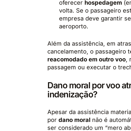
oferecer
hospedagem
(em
volta. Se o passageiro es
empresa deve garantir seu
aeroporto.
Além da assistência, em atra
cancelamento, o passageiro te
reacomodado em outro voo
,
passagem ou executar o trech
Dano moral por voo at
indenização?
Apesar da assistência materia
por
dano moral
não é automáti
ser considerado um “mero abo