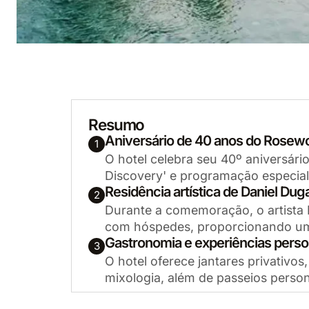
Resumo
Aniversário de 40 anos do Rosew
1
O hotel celebra seu 40º aniversár
Discovery' e programação especia
Residência artística de Daniel Dug
2
Durante a comemoração, o artista D
com hóspedes, proporcionando uma 
Gastronomia e experiências perso
3
O hotel oferece jantares privativos
mixologia, além de passeios person