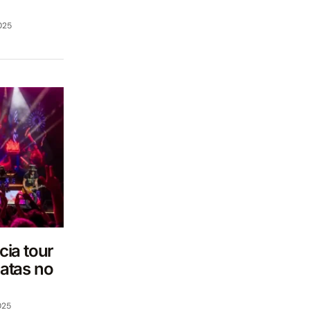
025
ia tour
atas no
025