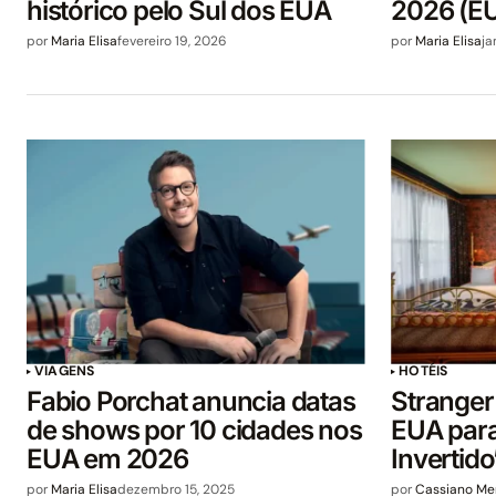
histórico pelo Sul dos EUA
2026 (EU
por
Maria Elisa
fevereiro 19, 2026
por
Maria Elisa
ja
VIAGENS
HOTÉIS
Fabio Porchat anuncia datas
Stranger
de shows por 10 cidades nos
EUA para
EUA em 2026
Invertido
por
Maria Elisa
dezembro 15, 2025
por
Cassiano M