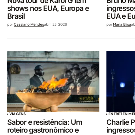
Nova tour de Karol G tem
Bruno Ma
shows nos EUA, Europa e
ingresso
Brasil
EUA e E
por
Cassiano Mendes
abril 23, 2026
por
Maria Elisa
ab
VIAGENS
ENTRETENIME
Sabor e resistência: Um
Charlie P
roteiro gastronômico e
ingresso