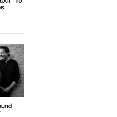
 tour “Tô
os
ound
r