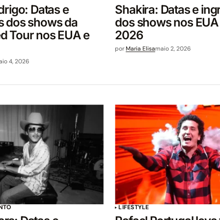
drigo: Datas e
Shakira: Datas e ing
s dos shows da
dos shows nos EUA
d Tour nos EUA e
2026
por
Maria Elisa
maio 2, 2026
io 4, 2026
NTO
LIFESTYLE