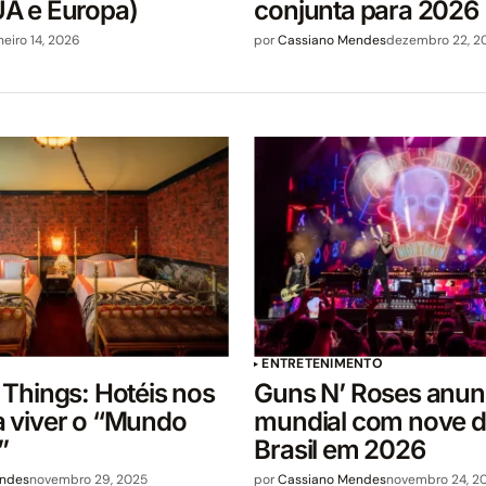
A e Europa)
conjunta para 2026
neiro 14, 2026
por
Cassiano Mendes
dezembro 22, 2
ENTRETENIMENTO
 Things: Hotéis nos
Guns N’ Roses anunc
 viver o “Mundo
mundial com nove d
”
Brasil em 2026
endes
novembro 29, 2025
por
Cassiano Mendes
novembro 24, 2