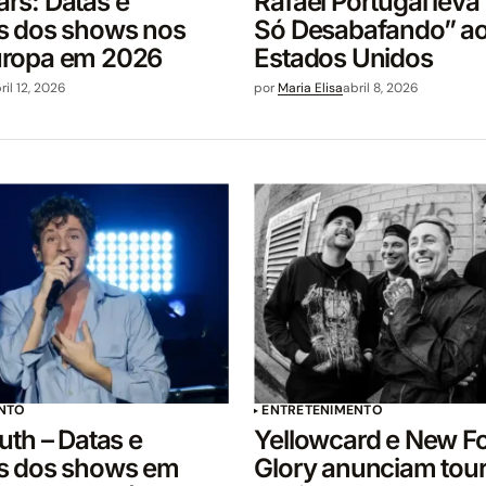
rs: Datas e
Rafael Portugal leva
s dos shows nos
Só Desabafando” a
uropa em 2026
Estados Unidos
ril 12, 2026
por
Maria Elisa
abril 8, 2026
NTO
ENTRETENIMENTO
uth – Datas e
Yellowcard e New F
s dos shows em
Glory anunciam tou