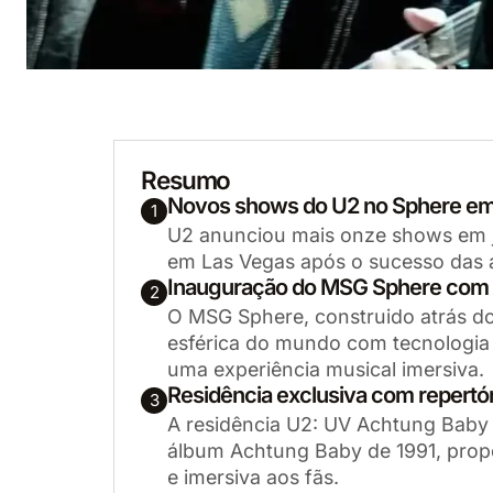
Resumo
Novos shows do U2 no Sphere e
1
U2 anunciou mais onze shows em j
em Las Vegas após o sucesso das a
Inauguração do MSG Sphere com t
2
O MSG Sphere, construido atrás do 
esférica do mundo com tecnologia
uma experiência musical imersiva.
Residência exclusiva com repertó
3
A residência U2: UV Achtung Baby 
álbum Achtung Baby de 1991, prop
e imersiva aos fãs.