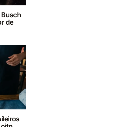
 Busch
or de
ileiros
oito