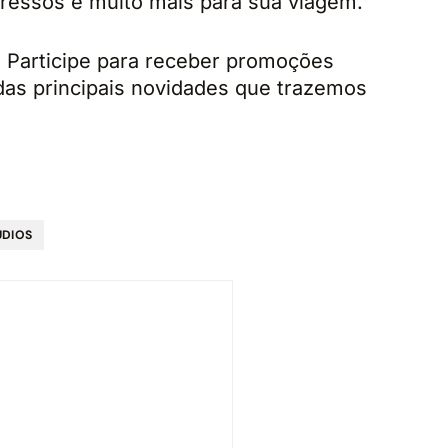
gressos e muito mais para sua viagem.
! Participe para receber promoções
 das principais novidades que trazemos
UDIOS