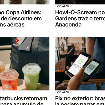
VIAGENS
 Copa Airlines:
Howl-O-Scream no
 de desconto em
Gardens traz o terr
ns aéreas
Anaconda
VIAGENS
 Starbucks retomam
Pix no exterior: bras
 para acumulo de
já podem pagar em 