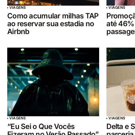
VIAGENS
VIAGENS
Como acumular milhas TAP
Promoção
ao reservar sua estadia no
até 46%
Airbnb
passage
VIAGENS
VIAGENS
“Eu Sei o Que Vocês
Delta e
Fizeram no Verão Passado”
parceria