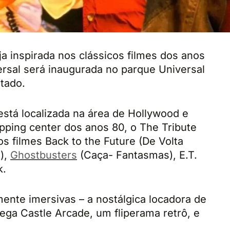
ja inspirada nos clássicos filmes dos anos
ersal será inaugurada no parque Universal
itado.
stá localizada na área de Hollywood e
pping center dos anos 80, o The Tribute
os filmes Back to the Future (De Volta
o),
Ghostbusters
(Caça- Fantasmas), E.T.
k.
ente imersivas – a nostálgica locadora de
ega Castle Arcade, um fliperama retrô, e