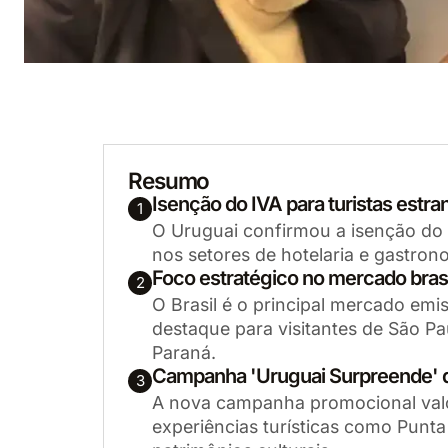
Resumo
Isenção do IVA para turistas estra
1
O Uruguai confirmou a isenção do i
nos setores de hotelaria e gastron
Foco estratégico no mercado brasi
2
O Brasil é o principal mercado emi
destaque para visitantes de São Pa
Paraná.
Campanha 'Uruguai Surpreende' de
3
A nova campanha promocional valor
experiências turísticas como Punta 