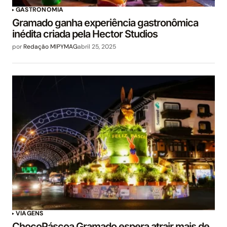
GASTRONOMIA
Gramado ganha experiência gastronômica
inédita criada pela Hector Studios
por
Redação MIPYMAG
abril 25, 2025
VIAGENS
ChocoPáscoa Gramado espera atrair mais de