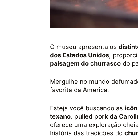
O museu apresenta os
distin
dos Estados Unidos
, propor
paisagem do churrasco
do pa
Mergulhe no mundo defumado 
favorita da América.
Esteja você buscando as
icôn
texano
,
pulled pork da Caroli
oferece uma exploração cheia
história das tradições do
chur