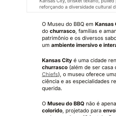
Kansas City, brisket texano, pulle
reforçando a diversidade cultural 
O Museu do BBQ em
Kansas 
do
churrasco
, famílias e ama
patrimônio e os diversos sab
um
ambiente imersivo e inter
Kansas City
é uma cidade re
churrasco
(além de ser casa 
Chiefs
), o museu oferece uma
ciência e as especialidades r
querida.
O
Museu do BBQ
não é apen
colorido
, projetado para
envo