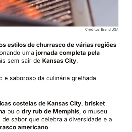
Créditos: Brand USA
tos estilos de churrasco de várias regiões
cionando uma
jornada completa pela
ís sem sair de
Kansas City
.
e saboroso da culinária grelhada
icas costelas de Kansas City
,
brisket
na
ou o
dry rub de Memphis
, o museu
 de sabor que celebra a diversidade e a
rasco americano
.