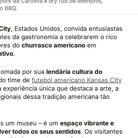
d pork da Carolina e dry rub de Memphis,
do BBQ.
City
, Estados Unidos, convida entusiastas
ntes da gastronomia a celebrarem o rico
ores do
churrasco americano
em
ativo
.
nomada por sua
lendária cultura do
do time de
futebol americano Kansas City
 experiência única que destaca a arte, a
egionais dessa tradição americana tão
as um museu – é um
espaço vibrante e
lver todos os seus sentidos
. Os visitantes